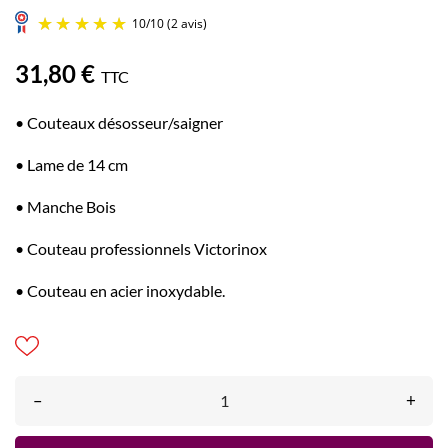
31,80 €
TTC
• Couteaux désosseur/saigner
• Lame de 14 cm
10
/
10
(2 avis)
• Manche Bois
• Couteau professionnels Victorinox
• Couteau en acier inoxydable.
–
+