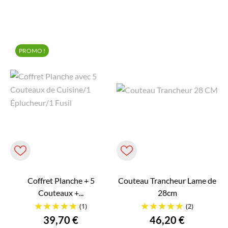
PROMO !
Coffret Planche + 5
Couteau Trancheur Lame de
Couteaux +...
28cm
(1)
(2)
Prix
Prix
39,70 €
46,20 €