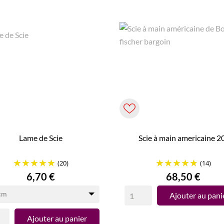
Lame de Scie
Scie à main americaine 2
(20)
(14)
Prix
Prix
6,70 €
68,50 €
cm
Ajouter au pani
Ajouter au panier