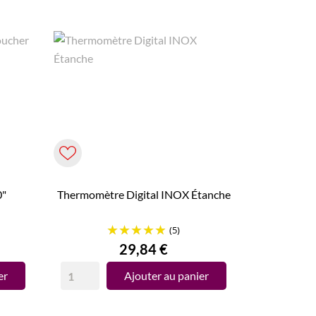
0"
Thermomètre Digital INOX Étanche
(5)
Prix
29,84 €
er
Ajouter au panier