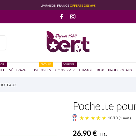
LIVRAISON FRANCE
OFFERTE DÉS 69€
OIR...
DÉCOUPE...
SOUS VIDE,...
IEL
VÊT. TRAVAIL
USTENSILES
CONSERVER
FUMAGE
BOX
PROD. LOCAUX
COUTEAUX
Pochette pou
26,90 €
TTC