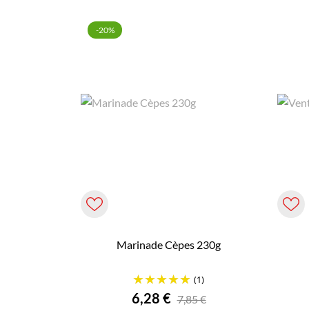
-20%
Marinade Cèpes 230g
(1)
Prix
6,28 €
7,85 €