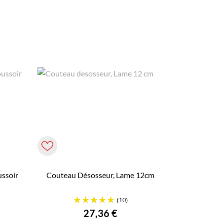
ssoir
Couteau Désosseur, Lame 12cm
(10)
Prix
27,36 €