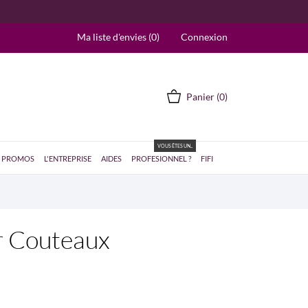
Ma liste d'envies (
0
)
Connexion
Panier
(0)
VOUS ÊTES UN...
PROMOS
L'ENTREPRISE
AIDES
PROFESIONNEL ?
FIFI
r Couteaux