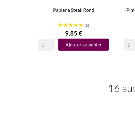
Papier a Steak Rond
Pim
(5)
Prix
9,85 €
Ajouter au panier
16 aut