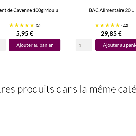
ent de Cayenne 100g Moulu
BAC Alimentaire 20 L
(5)
(22)
Prix
Prix
5,95 €
29,85 €
Ajouter au panier
Ajouter au pani
res produits dans la même caté