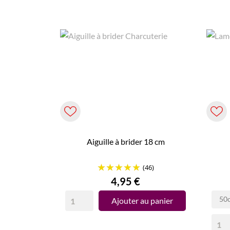
Aiguille à brider 18 cm
(46)
Prix
4,95 €
50
Ajouter au panier