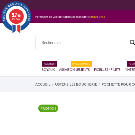
9.7
/10
Partenaire de vos fabrications de charcuterie
depuis 1983
4517 avis
NATURELS !
ÉPICES, COMPLET...
POUSS
BOYAUX
ASSAISONNEMENTS
FICELLES / FILETS
MATÉR
ACCUEIL
USTENSILES BOUCHERIE
POCHETTE POUR 
PROMO !