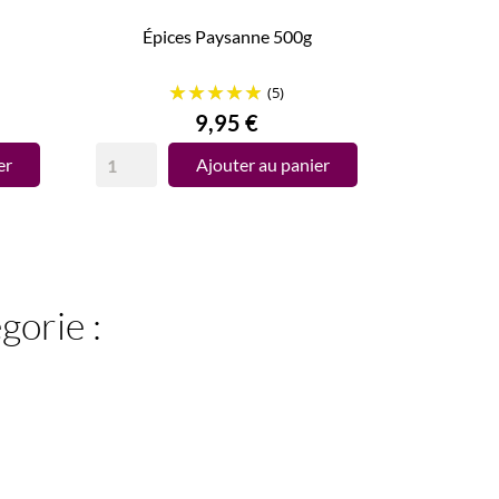
Épices Paysanne 500g
(5)
Prix
9,95 €
er
Ajouter au panier
gorie :