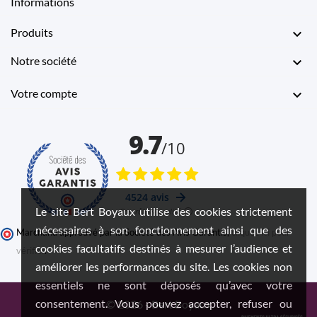
Informations
Produits

Notre société

Votre compte

Le site Bert Boyaux utilise des cookies strictement
nécessaires à son fonctionnement ainsi que des
Marchand approuvé par la Société des Avis Garantis,
cliquez ici pour
cookies facultatifs destinés à mesurer l’audience et
vérifier
.
améliorer les performances du site. Les cookies non
essentiels ne sont déposés qu’avec votre
consentement. Vous pouvez accepter, refuser ou
© 2026 - Bert Boyaux