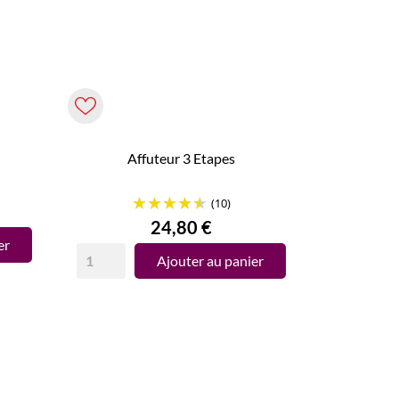
Affuteur 3 Etapes
(10)
Prix
24,80 €
er
Ajouter au panier