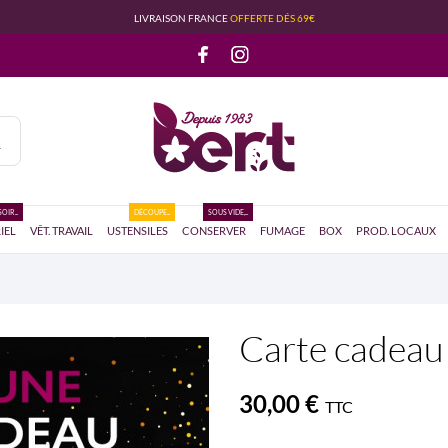
LIVRAISON FRANCE
OFFERTE DÉS 69€
OIR...
DÉCOUPE...
SOUS VIDE,...
IEL
VÊT. TRAVAIL
USTENSILES
CONSERVER
FUMAGE
BOX
PROD. LOCAUX
Carte cadeau
30,00 €
TTC