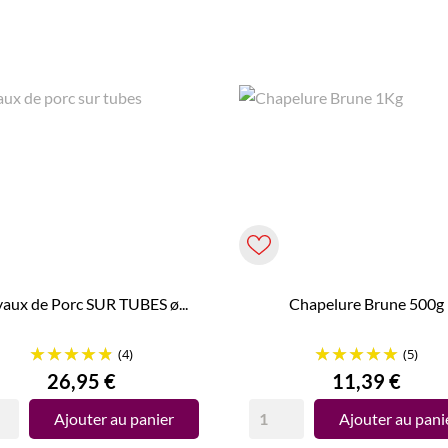
aux de Porc SUR TUBES ø...
Chapelure Brune 500g
(4)
(5)
Prix
Prix
26,95 €
11,39 €
Ajouter au panier
Ajouter au pani