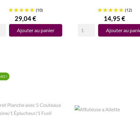
(10)
(12)
Prix
Prix
29,04 €
14,95 €
Ajouter au panier
Ajouter au pani
MO !