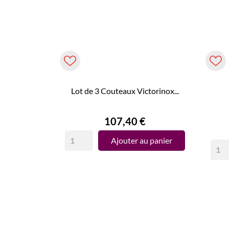
Lot de 3 Couteaux Victorinox...
Prix
107,40 €
Ajouter au panier