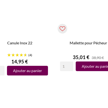
Canule Inox 22
Mallette pour Pécheur
(4)
Prix
35,01 €
38,90 €
Prix
14,95 €
Ajouter au pani
Ajouter au panier