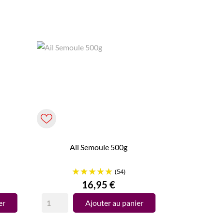
Ail Semoule 500g
(54)
Prix
16,95 €
er
Ajouter au panier