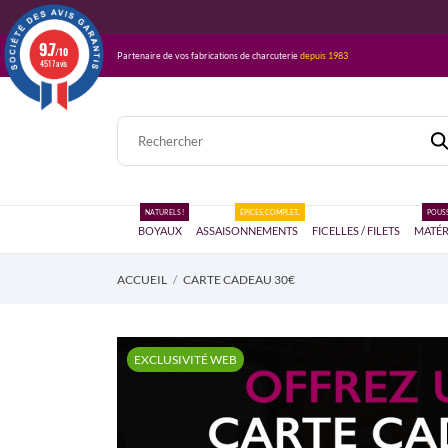
9.7
/10
Partenaire de vos fabrications de charcuterie
depuis 1983
4517 avis
NATURELS !
ÉPICES, COMPLET...
POUSS
BOYAUX
ASSAISONNEMENTS
FICELLES / FILETS
MATÉR
ACCUEIL
CARTE CADEAU 30€
EXCLUSIVITÉ WEB