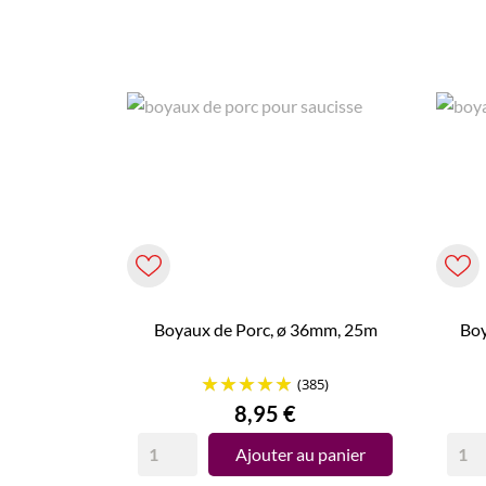
Boyaux de Porc, ø 36mm, 25m
Boy
(385)
Prix
8,95 €
Ajouter au panier