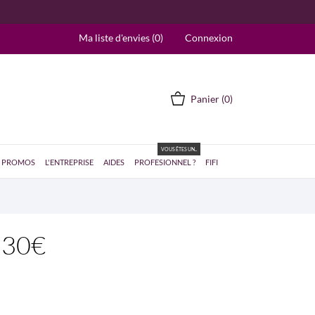
Ma liste d'envies (
0
)
Connexion
Panier
(0)
VOUS ÊTES UN...
PROMOS
L'ENTREPRISE
AIDES
PROFESIONNEL ?
FIFI
 30€